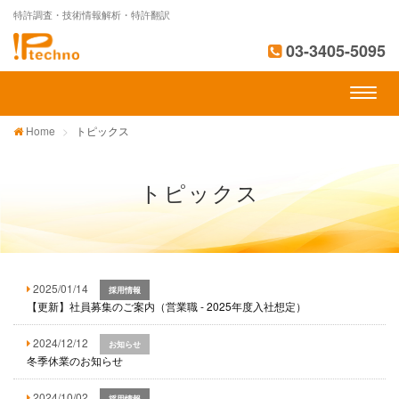
特許調査・技術情報解析・特許翻訳
03-3405-5095
Toggl
naviga
Home
トピックス
トピックス
2025/01/14
採用情報
【更新】社員募集のご案内（営業職 - 2025年度入社想定）
2024/12/12
お知らせ
冬季休業のお知らせ
2024/10/02
採用情報