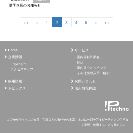
夏季休業のお知らせ
<<
<
1
2
3
4
5
>
>>
Home
サービス
企業情報
国内外特許調査
翻訳
ごあいさつ
国内外ウオッチング
アクセスマップ
その他情報入手・解析
採用情報
お問い合わせ
トピックス
個人情報保護
このWebサイト上の文章、写真などの著作物の全部、または一部をアイピーテクノの了承な
く複製、使用することを禁じます。